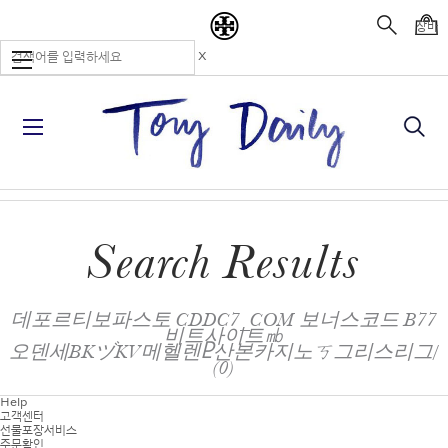
장바
구니
무료 배송 및 선물 포장 서비스
자세히 보기
X
Search Results
데포르티보파스토 CDDC7_CОM 보너스코드 B77
비트사이트㏔
오덴세BKヅKV메헬렌Ⴒ산본카지노ㄎ그리스리그/
(0)
Help
고객센터
선물포장서비스
주문확인